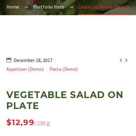
Home
Portfolio Item
Carpaccio Nuovo (Demo)


December 18, 2017
Appetizer (Demo)
Pasta (Demo)
VEGETABLE SALAD ON
PLATE
$12,99
/ 250 g