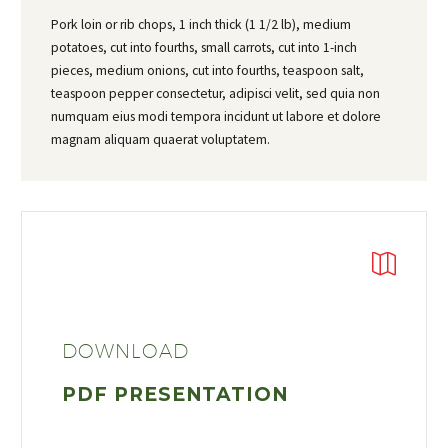
Pork loin or rib chops, 1 inch thick (1 1/2 lb), medium
potatoes, cut into fourths, small carrots, cut into 1-inch
pieces, medium onions, cut into fourths, teaspoon salt,
teaspoon pepper consectetur, adipisci velit, sed quia non
numquam eius modi tempora incidunt ut labore et dolore
magnam aliquam quaerat voluptatem.
DOWNLOAD
PDF PRESENTATION